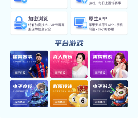
对于任何一位新加盟球队的球员而言，适应新的战术
体系至关重要。而埃孔作为一名中卫，其防守技术与
组织能力使得他能够很好地融入卡塔尔多哈国民队。
目前，该球队在防守端需要增强实力，而埃孔正好能
填补这个空缺。
从技术层面来看，埃孔具备出色的一对一防守能力和
较强的头球争夺能力，这使得他能够有效阻止对方进
攻。此外，他在传球方面也有着不错的数据，可以帮
助球队快速发起反击。因此，在教练组制定战术时，
可以考虑如何最大限度地利用他的优势来增强整体竞
争力。
总之，无论是单兵作战还是团队配合，埃孔都有潜力
成为球队后防线上的核心人物。他若能迅速融入并发