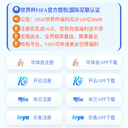
手机App
网页版
罗马诺透露尼日利亚中卫埃孔将加
盟卡塔尔多哈国民队
2026-06-02 00:04
74 次阅读
首页
/
体育热讯
近日，意大利著名足球记者罗马诺透露，尼日利亚中