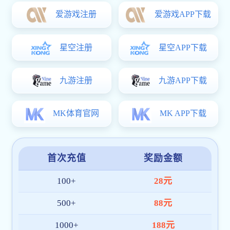
卫埃孔即将加盟卡塔尔多哈国民队。这一消息引发了
广泛关注，埃孔作为一名实力派后卫，其转会将对卡
塔尔联赛产生重要影响。本文将从四个方面对这一转
会进行详细分析：首先，我们将探讨埃孔的个人背景
与职业生涯；其次，分析他在球队战术体系中的适应
性；接着，我们将讨论卡塔尔多哈国民队的现状与未
来展望；最后，结合整个事件，谈谈该转会可能带来
的影响及启示。通过这些方面的深入阐述，希望能为
读者提供一个全面的理解。
1、埃孔的个人背景与职业生涯
埃孔是一位出生于1999年的尼日利亚足球运动员，自
小便展现出卓越的足球天赋。他在家乡球队开始了自
己的职业生涯，并逐渐被更高级别的联赛所关注。在