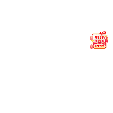
深层次含义，以及它可能带来的改变。同时，也期待
着未来更多类似的人才流动，为全球足球注入新的活
力！
上一篇：
库尼亚19岁身价暴涨至150万瑞超…
下一篇：
莱昂纳德全能表现助力球队20投10
相关推荐文章