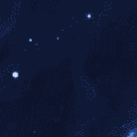
的一部分。对于众多顶级运动员而言，能够在紧张局势下依赖一
总能以敏锐直觉做出最佳选择。这样的决策能力使得马刺队屡次
引导球队走向胜利。当比赛进入关键时刻时，他常常会用简洁明
球运动深厚理解以及丰富经验积累。
的智慧与耐心也令人钦佩。在面临争议或挑战时，他总能理智应
其他球队学习效仿的重要标杆。
年轻球员的发展。在他的规划中，每一名新秀都有机会接受全面培
，对于技术较弱但潜力巨大的选手，他会给予更多耐心指导，而