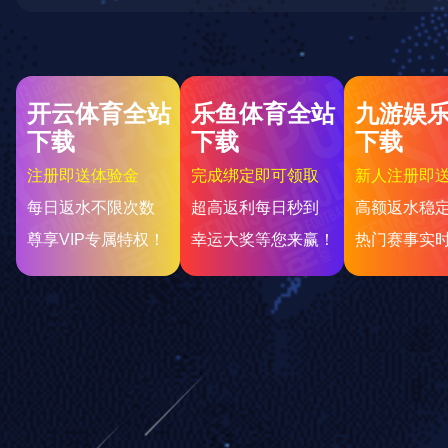
为了达到这样的效果，波波维奇常常采取
然看似冷酷，但实际上是出于对每位球员
此外，严谨的训练过程也培养了球员们面
切都源于平时严格而系统性的训练，而这
2、深厚的人际关系
尽管外表严肃，但波波维奇与他的球员之
声音，并尊重每位成员独特的发展路径。
这种亲密感让球队更加团结，也使得每个
的指导还是心理上的疏导。这样的关怀使
通过建立信任关系，波波维奇成功地激励
影响远超篮球本身，是一种终身受益的人