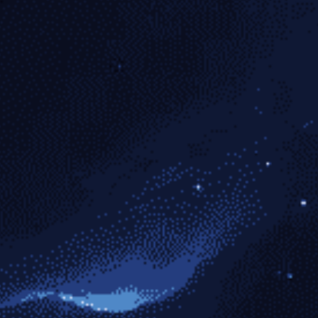
此外，为了促进年轻人与老将之间更好的
能够从经验丰富的大前辈身上学习到许多
这种以人为本的发展理念，不仅令马刺队
这里所学到的一切都成为其职业生涯的重
总结：
综上所述，通过卡布对波博维奇教练特点
化，同时又以温暖的人际关系促进个人发
些都是值得我们学习借鉴之处。
最终，可以说，与任何伟大的体育精神一
要体现。相信未来随着更多优秀人才涌现