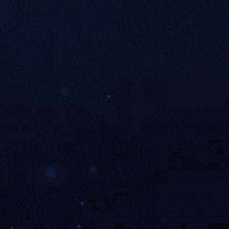
分助力球队
焦海龙双双发力，各自砍下16分，为球...
资按天计算
康利薪资按天计算晚签影响工资...
联系我们
快速导航
莞市南城区鸿福路66号
App下载
关于我们
upport@mtputuo.com
隐私政策
用户协议