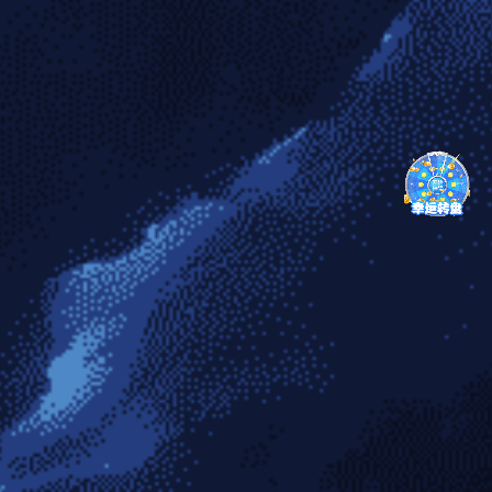
位果断且冷静的指挥者至关重要。在比赛
逆转险局。
了的话语激励队伍，使他们重新振作。从某
对，并用自己的行动为整个团队树立榜样。
养。他会针对不同选手制定个性化训练计
对于天赋异禀但需要磨砺心理素质的新秀，