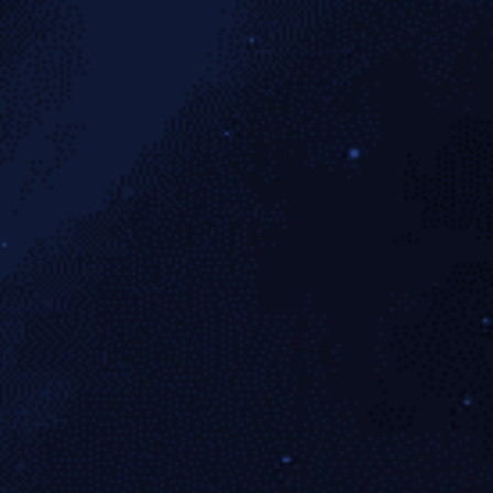
监呼吁提升
是每支球队追求的目标。多特蒙德...
创生涯新高
称惊艳，场均得分达到29.4分，创下...