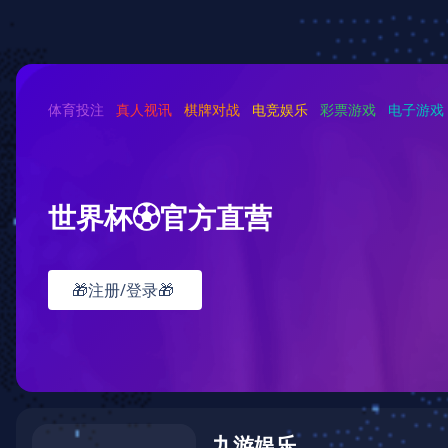
意昂体育入口
A
欢迎访问
意昂体育入口
，提供全面覆
更新千场比赛