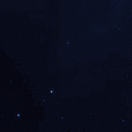
贾明儒焦海龙双双发力各砍16
在近期的一场篮球比赛中，贾明儒和
2026-06-15
媒体人透露华子欲重签康利薪
本文将围绕“媒体人透露华子欲重签
2026-05-20
意昂体育入口
意昂体育入口官方网站【KY1.AC】官
东
网认证:手机版、app下载、登录入
s
口、官方网站、网页版、平台、网
址、地址、注册、娱乐，意昂体育入