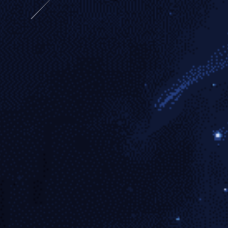
3、卓越的领导力
作为一名成功的教练，领导力是不可或缺
中，无论是调整战术还是替换人员，波普
更令人印象深刻的是，他能够鼓舞士气并
种程度上说，这份领导力正来自于他对篮
同时，在处理各种复杂情况时，他展现出
这种特质不仅让马刺队获得成功，也成为
4、关注年轻球员成长
除了关注比赛成绩外， 波普还非常注重
划，以确保他们可以发挥最大潜力。例如
则会加强心理辅导。