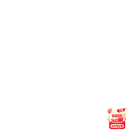
所有赋予他磨练机会的人，包括曾经强大的敌人詹姆
斯。这些年来所积累下来的经验，使得他愈发坚定追
求梦想，同时也希望能把这种积极向上的精神传递给
更多的人，让他们在追梦路上勇敢前行。
总结：
从瓦兰丘纳斯回忆猛龙季后赛遭遇詹姆斯这一主题来
看，我们不仅能够看到运动员在竞技领域所面临的问
题，更能洞察到他们内心深处真实而复杂的人性。在
强者面前，他们常常感受到无奈和遗憾，但正是这些
情绪构建起他们更加坚韧不拔的人格特质，为日后的
奋斗奠定基础。
通过深入分析，可以发现每一位运动员都会在人生旅
途中遭遇各种各样的不顺，但只要能够坚持自我反