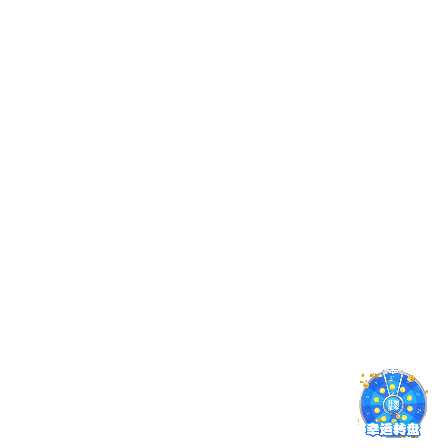
简单却又致命的失误彻底打击了他的信心。他回忆
道，那一瞬间似乎时间都停滞了，而结果也无法改
变。他不得不承认，这样的小细节在高水平赛事中往
往会产生不可逆转的影响。而此后的几天，则成了他
痛苦反思、自我检讨的时候。
但正如人生中的许多挫折一样，失败并非终点，而是
一种催化剂。通过这些经验教训，瓦兰丘纳斯学会了
如何更好地应对压力，并从中提取宝贵经验，为未来
铺平道路。他逐渐明白，有时候胜负并不是最重要
的，而过程和经验才是真正值得珍惜和学习的东西。
4、经历带来的启示与反思
经过多个赛季与詹姆斯及其所在球队之间激烈较量之