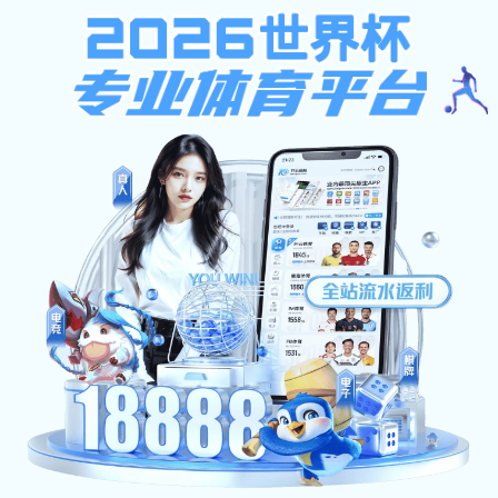
注册入口
意昂体育入口
APP与网页版入
口｜畅享全球体育赛事与数据
服务
欢迎访问
意昂体育入口
，提供全面覆盖足球、
篮球、电竞等项目的赛事资讯与数据内容， 支
持
APP下载
与
网页使用
，每日同步更新千场比
赛，聚焦热门体育内容， 助您轻松获取赛事动
态，掌握比赛节奏。