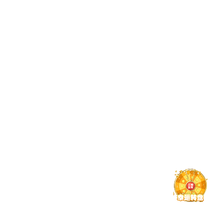
世界舞台，让人倍感遗憾。
帕尔默的不幸落选不仅对他个人构成打击，也对球队
而言是一种损失。作为潜力股，他原本可以为国争
光，并且给球队注入新的活力。然而，现在他只能旁
观比赛，这样一来，对他的自信心及未来发展都可能
产生负面影响。此外，这也意味着团队失去了一个重
要替补力量，一旦主力受伤或状态不佳，很难再找到
合适的人选来填补这个空缺。
此事件引发了一系列讨论，人们开始反思如何更好地
培养年轻人才，以及如何优化国家队选拔机制，以确
保优秀的新秀能够得到应有认可。在全球足球竞争日
益激烈的大背景下，加强青训体系建设显得尤为重
要，从根源上解决人才短缺的问题，为未来培养更多