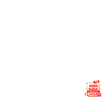
失败中汲取经验教训，为接下来的比赛做好准备，以
求在未来实现自我价值并帮助国家取得胜利。
总结：
综上所述，“亿元球员无缘世界杯 KK1.4亿身价最高 帕
尔默成唯一落选者”这一事件反映了当今足球界复杂多
变的人才流动趋势。虽然经济因素对运动员的发展起
到了推动作用，但在竞技体育中，仅凭金钱无法确保
成功。务实而有效的人才管理机制依旧是提升国家队
实力的重要保障。
希望通过这次事件，各方能够更加重视对青年人才培
养及管理策略进行调整，以期在下一届赛事中看到更
多优秀的新星登场，同时也祝愿所有未能参赛的小伙