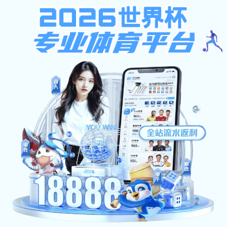
注册入口
意昂体育入口
APP与网页版入
口｜畅享全球体育赛事与数据
服务
欢迎访问
意昂体育入口
，提供全面覆盖足球、
篮球、电竞等项目的赛事资讯与数据内容， 支
持
APP下载
与
网页使用
，每日同步更新千场比
赛，聚焦热门体育内容， 助您轻松获取赛事动
态，掌握比赛节奏。