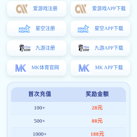
仅影响了比赛的正常进行，还对球员安全构成了威
胁。随着赛季的深入，越来越多的球员在比赛中因地
板状况而受伤，使得这一问题变得愈发紧迫。本文将
从四个方面详细探讨骑士主场地板问题，包括地板维
护的重要性、球员健康的影响、管理层的责任以及未
来改进的方向。通过这些角度，希望能够引起更多人
的重视，从而保障运动员在场上的安全与健康。
1、地板维护的重要性
首先，体育馆地板的维护对于保障比赛质量至关重
要。作为篮球比赛的重要基础设施，良好的球场条件
直接关系到运动员表现和比赛结果。如果地板出现不
平整或磨损等问题，将会导致运动员在激烈对抗中容
易摔倒或扭伤，这无疑增加了受伤风险。