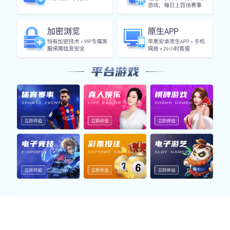
期内身体上的疼痛，还可能导致长期性的伤病。例
如，有些职业生涯优秀的球员因为意外受伤被迫提前
退役，这令人非常遗憾。
与此同时，对于年轻球员而言，持续处于高风险环境
中也会让他们感到心理压力加大。他们需要不断面对
战胜对手及自身能力提升的问题，而不应该还要担忧
自身安全的问题。因此，一个良好的竞技环境能够有
效减轻选手心理负担，让他们更加专注于训练与比
赛。
此外，从长远来看，如果骑士队未能妥善解决这一问
题，将可能面临更大的经济损失。频繁受伤意味着需
要支付巨额医疗费用，同时也会影响球队整体战绩，
从而降低观众和赞助商的兴趣。这无疑是一个恶性循