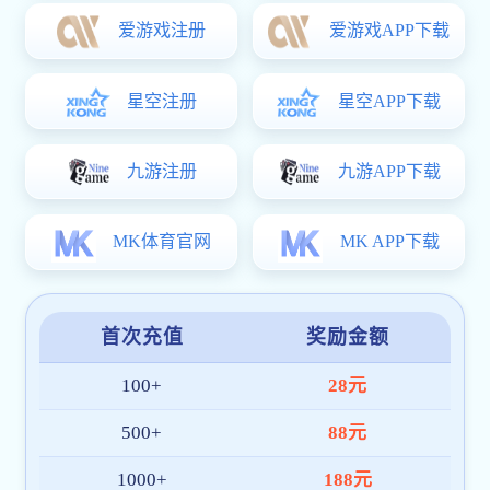
年来在NBA的表现引起了广泛关注。本文将探讨他是
否能够成为加拿大历史上第五位全明星球员。我们将
从多个角度分析这一问题，包括其个人能力和表现、
对球队的影响、外界因素以及与其他全明星球员的比
较等。通过详细阐述这些方面，我们希望能为读者提
供一个全面而深入的理解，以揭示贾马尔·穆雷是否具
备进入全明星阵容的资格与潜力。
1、个人能力与表现
首先，贾马尔·穆雷在场上的个人能力无疑是他争取全
明星席位的重要因素。他以出色的得分能力著称，在
比赛中常常能够在关键时刻挺身而出，为球队贡献重
要分数。根据统计数据，他在职业生涯中场均得分持
续上升，这显示了他的进攻天赋和适应能力。